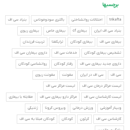
برچسبها
trikafta
اختلالات روانشناختی
باکتری سودوموناس
بنیاد سی اف
بنیاد سی اف ایران
بیماری cf
بیماری خاص
بیماری ریوی
بیماری سی اف
بیماری کودکان
ترایکفتا
تربیت فرزندان
تشخیص بیماری کودکان
خدمات سی اف
داروی بیماران سی اف
داروی جدید بیماری سی اف
رفتار کودکان
روانشناسی کودکان
سی اف
سی اف در ایران
عفونت
عفونت ریوی
لیست مراکز درمان سی اف
لیست مراکز سی اف
لیست کارشناسان سی اف
مراکز دارو بیماری سی اف
مقابله با بیماری
وبینار آموزشی
ورزش درمانی
ویروس کرونا
ژنتیکی
کارشناس سی اف
کرئون
کودکان
کودکان مبتلا به سی اف
یادگیری والدین