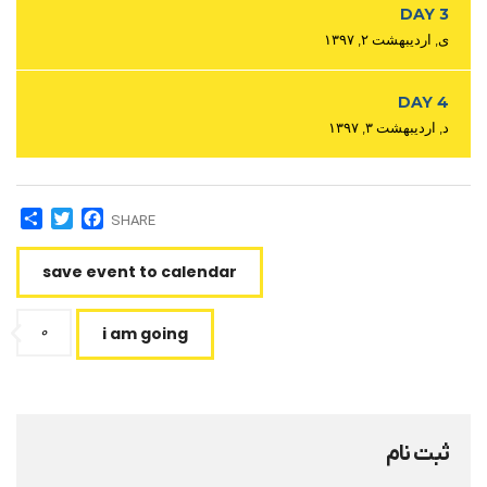
DAY 3
ی, اردیبهشت ۲, ۱۳۹۷
DAY 4
د, اردیبهشت ۳, ۱۳۹۷
are
witter
Facebook
SHARE
save event to calendar
۰
i am going
ثبت نام