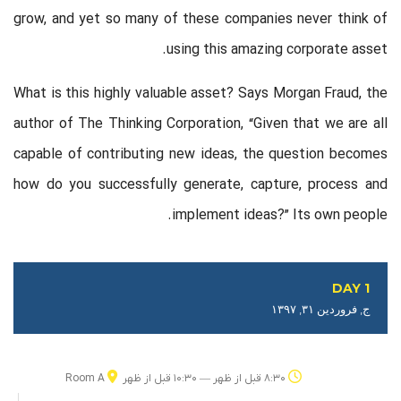
grow, and yet so many of these companies never think of
using this amazing corporate asset.
What is this highly valuable asset? Says Morgan Fraud, the
author of The Thinking Corporation, “Given that we are all
capable of contributing new ideas, the question becomes
how do you successfully generate, capture, process and
implement ideas?” Its own people.
DAY 1
ج, فروردین ۳۱, ۱۳۹۷
۸:۳۰ قبل از ظهر — ۱۰:۳۰ قبل از ظهر
Room A