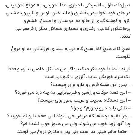
قبیل: اضطراب، افسردگی، لجبازی، غذا نخوردن، به موقع نخوابیدن،
در جای خود نخوابیدن، قشرق راه انداختن، لوس و نازپرورده شدن،
انزوا و گوشه گیری از خانواده، دوستان و اجتماع، خشم و
پرخاشگری کلامی- رفتاری و بسیاری مسائل دیگر را فراهم می
کنند.
هیچ گاه، هیچ گاه، هیچ گاه درباره بیماری فرزندتان به او دروغ
نگویید.
فرزند شما با خود فکر میکند ؛ اگر من مشکل خاصی ندارم و فقط
یک سرماخوردگی ساده، آلرژی یا گلو درد است،
– پس این همه قرص و دارو برای چیست؟
– این همه حرکات ورزشی و فیزیوتراپی به چه درد می خورد؟
– این دستگاه عجیب و غریب بخور برای چیست؟
– تا کی باید دارو بخورم؟ و چرا؟
– چرا بقیه بچه ها که مریض می شوند این همه دارو نمیخورند؟
چرا آنها زود خوب می شوند ولی من هنوز خوب نشده ام؟
– حتما حالم خیلی بد است ولی پدر و مادرم دروغ می گویند