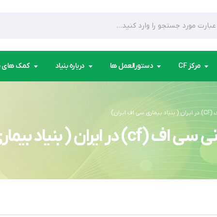
مرکز CF
دستورالعمل ها
درباره بنیاد
کمک های 
یران)
اد بیماری سی اف ایران)