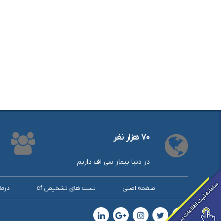
۷۰ هزار نفر
در دنیا بیمار سی اف داریم
صفحه اصلی
تست های تشخیص cf
درما